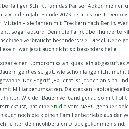
überfälliger Schritt, um das Pariser Abkommen erfül
rz vor dem Jahresende 2023 demonstriert. Demonstr
Mitteln – sie fahren mit Treckern nach Berlin. Wen
ht, sogar absurd. Denn die Fahrt über hunderte Ki
schinen verbraucht besonders viel Diesel. Der eige
ieseln“ war jetzt auch nicht so besonders helle.
sogar einen Kompromiss an, quasi ein abgestuftes 
auern geht es so gut, wie schon lange nicht mehr.
ewinne. Der Begriff „Bauern“ ist jedoch an sich undi
e mit Milliardenumsätzen. Da stecken Kapitalgesells
ahinter. Wie der Bauernverband genau so mit Polit
strickt ist, hat eine
Studie
vom NABU genauer beleu
ich auch noch die kleinen Familienbetriebe aus der 
mehr unter den neoliberalen Druck gekommen sind,