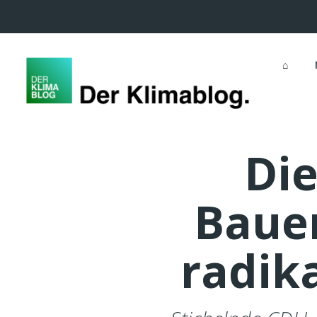
⌂
Di
Bauer
radik