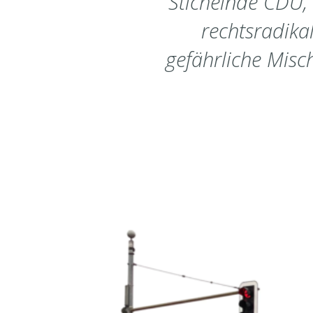
Stichelnde CDU,
rechtsradika
gefährliche Misc