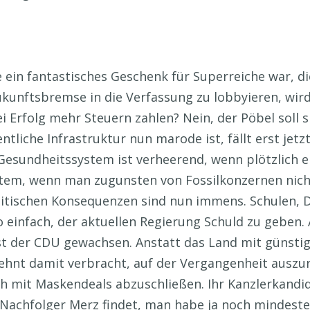
ein fantastisches Geschenk für Superreiche war, di
ukunftsbremse in die Verfassung zu lobbyieren, wir
ei Erfolg mehr Steuern zahlen? Nein, der Pöbel soll 
ntliche Infrastruktur nun marode ist, fällt erst jetz
s Gesundheitssystem ist verheerend, wenn plötzlich e
stem, wenn man zugunsten von Fossilkonzernen nich
olitischen Konsequenzen sind nun immens. Schulen, Di
o einfach, der aktuellen Regierung Schuld zu geben. 
t der CDU gewachsen. Anstatt das Land mit günstig
zehnt damit verbracht, auf der Vergangenheit auszu
h mit Maskendeals abzuschließen. Ihr Kanzlerkandid
Nachfolger Merz findet, man habe ja noch mindesten