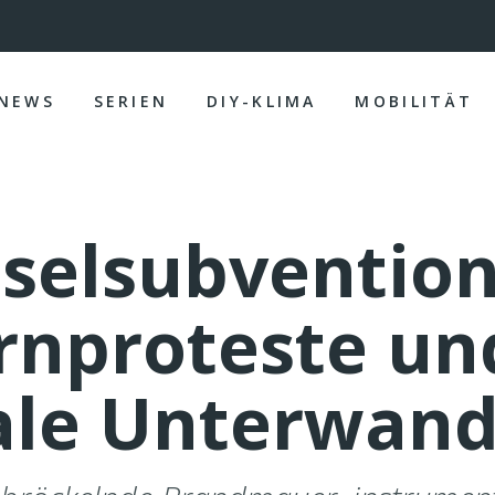
NEWS
SERIEN
DIY-KLIMA
MOBILITÄT
eselsubvention
nproteste un
ale Unterwan