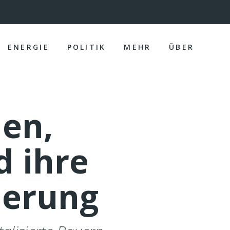
ENERGIE
POLITIK
MEHR
ÜBER
en,
d ihre
derung