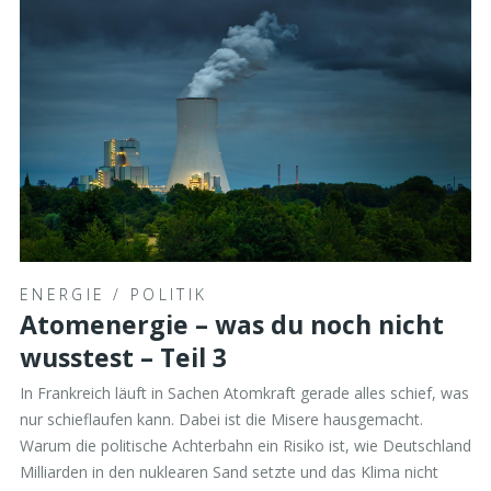
ENERGIE
/
POLITIK
Atomenergie – was du noch nicht
wusstest – Teil 3
In Frankreich läuft in Sachen Atomkraft gerade alles schief, was
nur schieflaufen kann. Dabei ist die Misere hausgemacht.
Warum die politische Achterbahn ein Risiko ist, wie Deutschland
Milliarden in den nuklearen Sand setzte und das Klima nicht