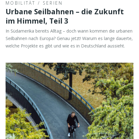
MOBILITÄT
/
SERIEN
Urbane Seilbahnen – die Zukunft
im Himmel, Teil 3
In Südamerika bereits Alltag – doch wann kommen die urbanen
Seilbahnen nach Europa? Genau jetzt! Warum es lange dauerte,
welche Projekte es gibt und wie es in Deutschland aussieht.