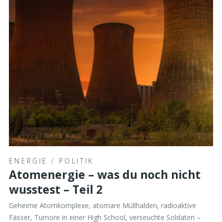
ENERGIE
/
POLITIK
Atomenergie – was du noch nicht
wusstest – Teil 2
Geheime Atomkomplexe, atomare Müllhalden, radioaktive
Fässer, Tumore in einer High School, verseuchte Soldaten –