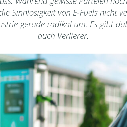
luss. Während gewisse Parteien noch
ie Sinnlosigkeit von E-Fuels nicht v
dustrie gerade radikal um. Es gibt d
auch Verlierer.