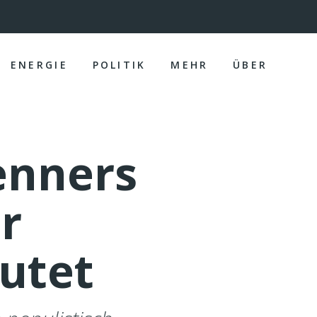
ENERGIE
POLITIK
MEHR
ÜBER
enners
r
utet