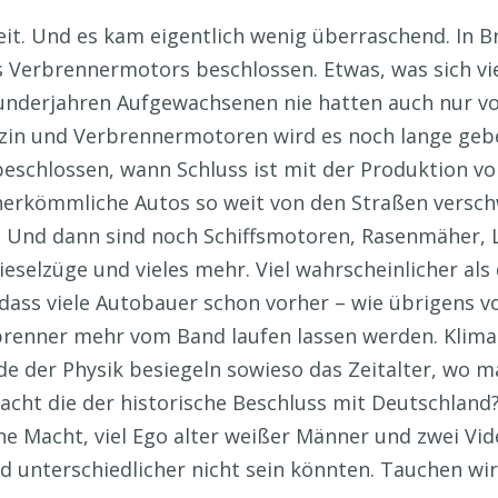
weit. Und es kam eigentlich wenig überraschend. In B
Verbrennermotors beschlossen. Etwas, was sich vie
nderjahren Aufgewachsenen nie hatten auch nur vor
zin und Verbrennermotoren wird es noch lange geben
beschlossen, wann Schluss ist mit der Produktion v
herkömmliche Autos so weit von den Straßen versch
. Und dann sind noch Schiffsmotoren, Rasenmäher, 
selzüge und vieles mehr. Viel wahrscheinlicher als d
 dass viele Autobauer schon vorher – wie übrigens 
renner mehr vom Band laufen lassen werden. Klimazi
e der Physik besiegeln sowieso das Zeitalter, wo ma
acht die der historische Beschluss mit Deutschlan
che Macht, viel Ego alter weißer Männer und zwei Vi
d unterschiedlicher nicht sein könnten. Tauchen wir 