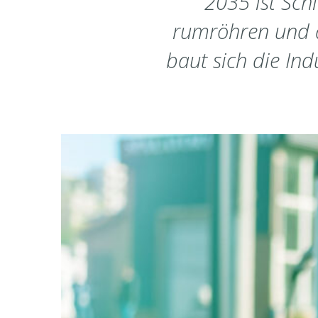
2035 ist Sch
rumröhren und d
baut sich die In