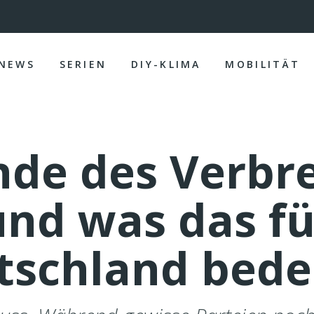
NEWS
SERIEN
DIY-KLIMA
MOBILITÄT
nde des Verbr
und was das fü
tschland bede