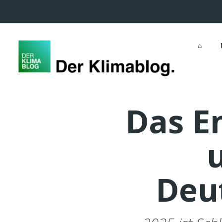
⌂
Das E
Deu