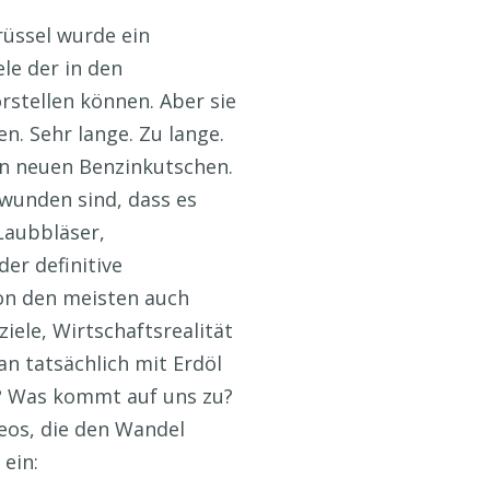
rüssel wurde ein
le der in den
stellen können. Aber sie
. Sehr lange. Zu lange.
on neuen Benzinkutschen.
wunden sind, dass es
Laubbläser,
er definitive
von den meisten auch
ele, Wirtschaftsrealität
n tatsächlich mit Erdöl
d? Was kommt auf uns zu?
deos, die den Wandel
ein: