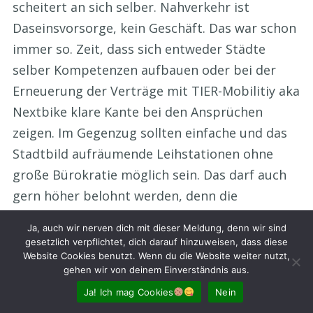
scheitert an sich selber. Nahverkehr ist
Daseinsvorsorge, kein Geschäft. Das war schon
immer so. Zeit, dass sich entweder Städte
selber Kompetenzen aufbauen oder bei der
Erneuerung der Verträge mit TIER-Mobilitiy aka
Nextbike klare Kante bei den Ansprüchen
zeigen. Im Gegenzug sollten einfache und das
Stadtbild aufräumende Leihstationen ohne
große Bürokratie möglich sein. Das darf auch
gern höher belohnt werden, denn die
Folgekosten von Klimakatastrophen oder die
Ja, auch wir nerven dich mit dieser Meldung, denn wir sind
Milliarden für Autobahnen stehen in keinem
gesetzlich verpflichtet, dich darauf hinzuweisen, dass diese
Website Cookies benutzt. Wenn du die Website weiter nutzt,
Verhältnis zu Kosten und Nutzen von simplen
gehen wir von deinem Einverständnis aus.
Fahrrädern an jeder Straßenecke. Übrigens, die
Ja! Ich mag Cookies
Nein
rund um die vorletzte Jahrhundertwende